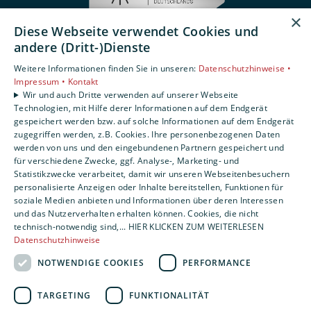
×
Diese Webseite verwendet Cookies und
andere (Dritt-)Dienste
Impressum
Weitere Informationen finden Sie in unseren:
Datenschutzhinweise •
Barrierefreiheitserklärung
Impressum •
Kontakt
Wir und auch Dritte verwenden auf unserer Webseite
Technologien, mit Hilfe derer Informationen auf dem Endgerät
Datenschutzerklärung
gespeichert werden bzw. auf solche Informationen auf dem Endgerät
AGB
zugegriffen werden, z.B. Cookies. Ihre personenbezogenen Daten
werden von uns und den eingebundenen Partnern gespeichert und
für verschiedene Zwecke, ggf. Analyse-, Marketing- und
Statistikzwecke verarbeitet, damit wir unseren Webseitenbesuchern
Um externe HTML-Inhalte anzuzeigen, benötigen
personalisierte Anzeigen oder Inhalte bereitstellen, Funktionen für
wir Ihre Einwilligung.
soziale Medien anbieten und Informationen über deren Interessen
Weitere Informationen finden Sie in unserer
und das Nutzerverhalten erhalten können. Cookies, die nicht
Datenschutzerklärung.
technisch-notwendig sind,... HIER KLICKEN ZUM WEITERLESEN
Datenschutzhinweise
NOTWENDIGE COOKIES
PERFORMANCE
Cookie-Einstellungen öffnen
TARGETING
FUNKTIONALITÄT