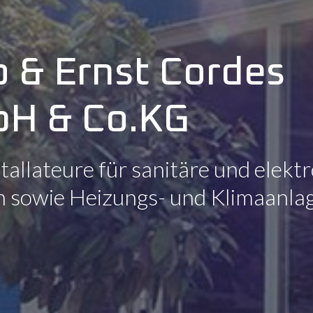
o & Ernst Cordes
H & Co.KG
stallateure für sanitäre und elekt
n sowie Heizungs- und Klimaanl