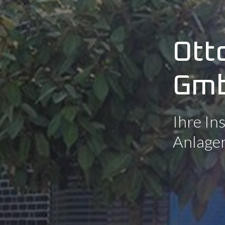
Ott
Gmb
Ihre In
Anlage