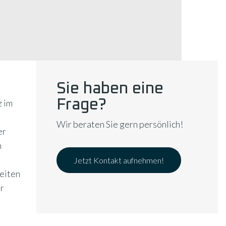
Sie haben eine
Frage?
z im
Wir beraten Sie gern persönlich!
er
n
Jetzt Kontakt aufnehmen!
beiten
er