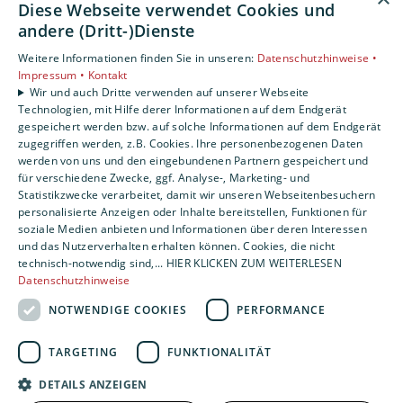
Diese Webseite verwendet Cookies und
andere (Dritt-)Dienste
Impressum
Weitere Informationen finden Sie in unseren:
Datenschutzhinweise •
Barrierefreiheitserklärung
Impressum •
Kontakt
Wir und auch Dritte verwenden auf unserer Webseite
Technologien, mit Hilfe derer Informationen auf dem Endgerät
Datenschutzerklärung
gespeichert werden bzw. auf solche Informationen auf dem Endgerät
AGB
zugegriffen werden, z.B. Cookies. Ihre personenbezogenen Daten
werden von uns und den eingebundenen Partnern gespeichert und
für verschiedene Zwecke, ggf. Analyse-, Marketing- und
Statistikzwecke verarbeitet, damit wir unseren Webseitenbesuchern
Um externe HTML-Inhalte anzuzeigen, benötigen
personalisierte Anzeigen oder Inhalte bereitstellen, Funktionen für
wir Ihre Einwilligung.
soziale Medien anbieten und Informationen über deren Interessen
Weitere Informationen finden Sie in unserer
und das Nutzerverhalten erhalten können. Cookies, die nicht
Datenschutzerklärung.
technisch-notwendig sind,... HIER KLICKEN ZUM WEITERLESEN
Datenschutzhinweise
NOTWENDIGE COOKIES
PERFORMANCE
Cookie-Einstellungen öffnen
TARGETING
FUNKTIONALITÄT
DETAILS ANZEIGEN