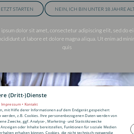
JETZT STARTEN
JETZT STARTEN
NEIN, ICH BIN UNTER 18 JAHRE ALT
NEIN, ICH BIN UNTER 18 JAHRE ALT
ipsum dolor sit amet, consectetur adipiscing elit, sed do 
ipsum dolor sit amet, consectetur adipiscing elit, sed do 
cididunt ut labore et dolore magna aliqua. Ut enim ad min
cididunt ut labore et dolore magna aliqua. Ut enim ad min
quis
quis
e (Dritt-)Dienste
•
Impressum •
Kontakt
, mit Hilfe derer Informationen auf dem Endgerät gespeichert
n werden, z.B. Cookies. Ihre personenbezogenen Daten werden von
ne Zwecke, ggf. Analyse-, Marketing- und Statistikzwecke
Anzeigen oder Inhalte bereitstellen, Funktionen für soziale Medien
rhalten erhalten können. Cookies, die nicht technisch-notwendig