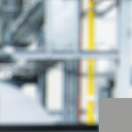
Kontaktieren Sie uns
Home
Overlay Seite
Bädergalerie Cordes
Waldseestraße 1-3
26871 Aschendorf
E-Mail:
baedergalerie@cordesgmbh.de
Tel.:
04962 91820
Impressum
Barrierefreiheitserklärung