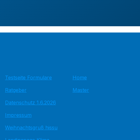
Testseite Formulare
Home
Ratgeber
Master
Datenschutz 1.6.2026
Impressum
Weihnachtsgruß hissu
Landingpage Klima