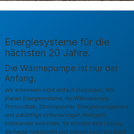
Energiesysteme für die
nächsten 20 Jahre.
Die Wärmepumpe ist nur der
Anfang.
Wir entwickeln nicht einfach Heizungen. Wir
planen Energiesysteme, die Wärmepumpe,
Photovoltaik, Stromspeicher, Energiemanagement
und zukünftige Anforderungen intelligent
miteinander verbinden. So entsteht eine Lösung,
die heute funktioniert und morgen noch erweitert