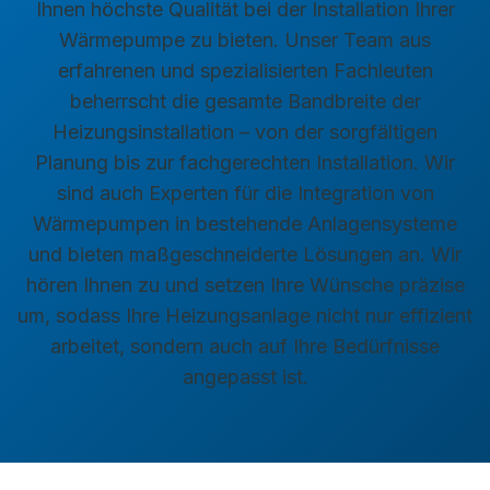
Ihnen höchste Qualität bei der Installation Ihrer
Wärmepumpe zu bieten. Unser Team aus
erfahrenen und spezialisierten Fachleuten
beherrscht die gesamte Bandbreite der
Heizungsinstallation – von der sorgfältigen
Planung bis zur fachgerechten Installation. Wir
sind auch Experten für die Integration von
Wärmepumpen in bestehende Anlagensysteme
und bieten maßgeschneiderte Lösungen an. Wir
hören Ihnen zu und setzen Ihre Wünsche präzise
um, sodass Ihre Heizungsanlage nicht nur effizient
arbeitet, sondern auch auf Ihre Bedürfnisse
angepasst ist.