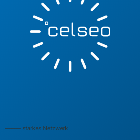
⸻ starkes Netzwerk