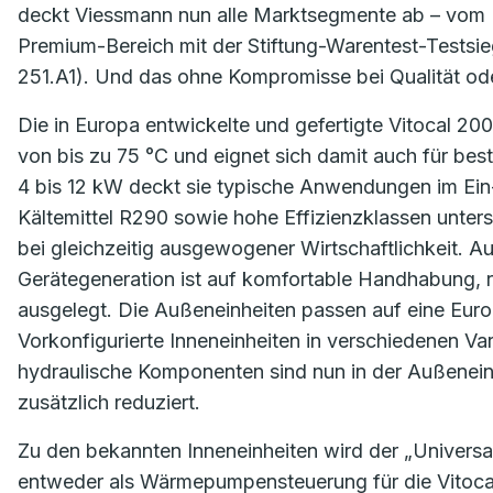
deckt Viessmann nun alle Marktsegmente ab – vom E
Premium-Bereich mit der Stiftung-Warentest-Test
251.A1). Und das ohne Kompromisse bei Qualität ode
Die in Europa entwickelte und gefertigte Vitocal 200
von bis zu 75 °C und eignet sich damit auch für be
4 bis 12 kW deckt sie typische Anwendungen im Ein-
Kältemittel R290 sowie hohe Effizienzklassen unters
bei gleichzeitig ausgewogener Wirtschaftlichkeit. Au
Gerätegeneration ist auf komfortable Handhabung, r
ausgelegt. Die Außeneinheiten passen auf eine Euro
Vorkonfigurierte Inneneinheiten in verschiedenen Vari
hydraulische Komponenten sind nun in der Außeneinh
zusätzlich reduziert.
Zu den bekannten Inneneinheiten wird der „Universal C
entweder als Wärmepumpensteuerung für die Vitocal 2