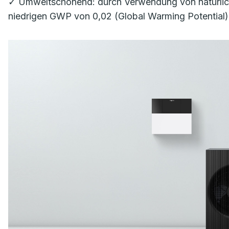
✓ Umweltschonend: durch Verwendung von natürlich
niedrigen GWP von 0,02 (Global Warming Potential)