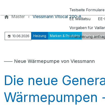
Kontaktieren Sie uns
Testseite Formulare
Master
Viessmann Vitocal 200-A
EE Medatsu
EE-
Vorgaben für Vaill
Heizung
Marken & Produkte
Verbraucheri
10.06.2026
Finanzierung anfra
⸺ Neue Wärmepumpe von Viessmann
Die neue Genera
Wärmepumpen -