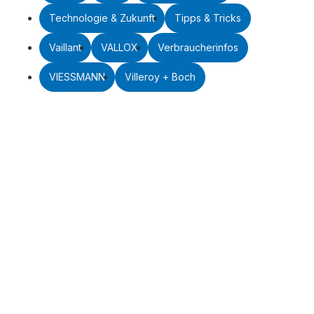
Technologie & Zukunft
Tipps & Tricks
Vaillant
VALLOX
Verbraucherinfos
VIESSMANN
Villeroy + Boch