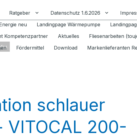
Ratgeber
Datenschutz 1.6.2026
Impre
Untermenü für Ratgeber umschalten
Untermenü f
Energie neu
Landingpage Wärmepumpe
Landingpag
ant Kompetenzpartner
Aktuelles
Fliesenarbeiten (tou
nfos
gen
Fördermittel
Download
Markenlieferanten R
tion schlauer
 VITOCAL 200-