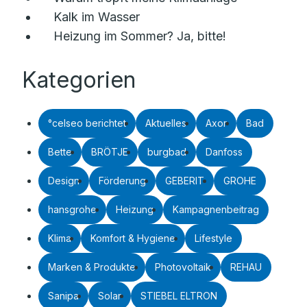
Kalk im Wasser
Heizung im Sommer? Ja, bitte!
Kategorien
°celseo berichtet
Aktuelles
Axor
Bad
Bette
BRÖTJE
burgbad
Danfoss
Design
Förderung
GEBERIT
GROHE
hansgrohe
Heizung
Kampagnenbeitrag
Klima
Komfort & Hygiene
Lifestyle
Marken & Produkte
Photovoltaik
REHAU
Sanipa
Solar
STIEBEL ELTRON