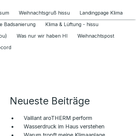
ssum
Weihnachtsgruß hissu
Landingpage Klima
ür Datenschutz 1.6.2026 umschalten
e Badsanierung
Klima & Lüftung - hissu
jou)
Was nur wir haben HI
Weihnachtspost
ecord
Neueste Beiträge
Vaillant aroTHERM perform
Wasserdruck im Haus verstehen
Warum tropft meine Klimaanlage