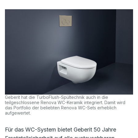
Geberit hat die TurboFlush-Spültechnik auch in die
teilgeschlossene Renova WC-Keramik integriert. Damit wird
das Portfolio der beliebten Renova WC-Sets erheblich
aufgewertet.
Für das WC-System bietet Geberit 50 Jahre