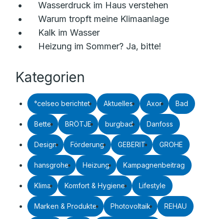
Wasserdruck im Haus verstehen
Warum tropft meine Klimaanlage
Kalk im Wasser
Heizung im Sommer? Ja, bitte!
Kategorien
°celseo berichtet
Aktuelles
Axor
Bad
Bette
BRÖTJE
burgbad
Danfoss
Design
Förderung
GEBERIT
GROHE
hansgrohe
Heizung
Kampagnenbeitrag
Klima
Komfort & Hygiene
Lifestyle
Marken & Produkte
Photovoltaik
REHAU