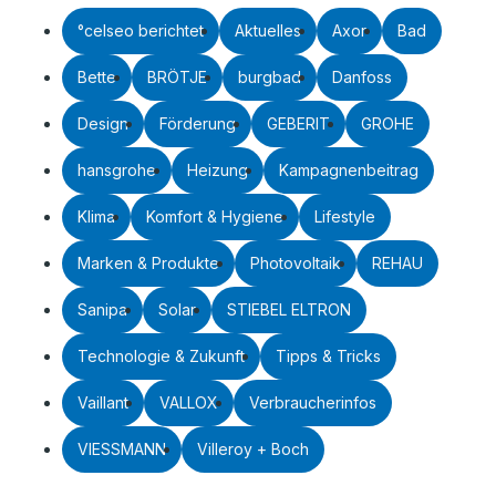
°celseo berichtet
Aktuelles
Axor
Bad
Bette
BRÖTJE
burgbad
Danfoss
Design
Förderung
GEBERIT
GROHE
hansgrohe
Heizung
Kampagnenbeitrag
Klima
Komfort & Hygiene
Lifestyle
Marken & Produkte
Photovoltaik
REHAU
Sanipa
Solar
STIEBEL ELTRON
Technologie & Zukunft
Tipps & Tricks
Vaillant
VALLOX
Verbraucherinfos
VIESSMANN
Villeroy + Boch